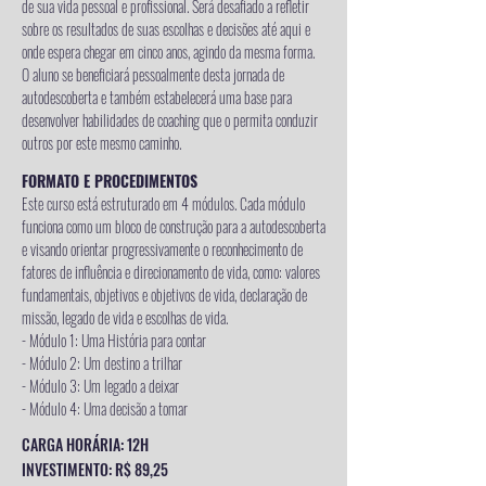
de sua vida pessoal e profissional. Será desafiado a refletir
sobre os resultados de suas escolhas e decisões até aqui e
onde espera chegar em cinco anos, agindo da mesma forma.
O aluno se beneficiará pessoalmente desta jornada de
autodescoberta e também estabelecerá uma base para
desenvolver habilidades de coaching que o permita conduzir
outros por este mesmo caminho.
FORMATO E PROCEDIMENTOS
Este curso está estruturado em 4 módulos. Cada módulo
funciona como um bloco de construção para a autodescoberta
e visando orientar progressivamente o reconhecimento de
fatores de influência e direcionamento de vida, como: valores
fundamentais, objetivos e objetivos de vida, declaração de
missão, legado de vida e escolhas de vida.
- Módulo 1: Uma História para contar
- Módulo 2: Um destino a trilhar
- Módulo 3: Um legado a deixar
- Módulo 4: Uma decisão a tomar
CARGA HORÁRIA: 12H
INVESTIMENTO: R$ 89,25