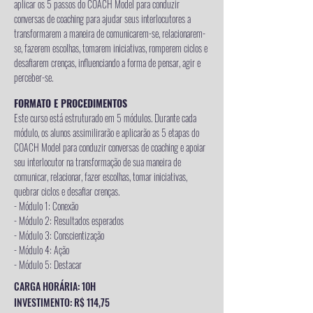
aplicar os 5 passos do COACH Model para conduzir
conversas de coaching para ajudar seus interlocutores a
transformarem a maneira de comunicarem-se, relacionarem-
se, fazerem escolhas, tomarem iniciativas, romperem ciclos e
desafiarem crenças, influenciando a forma de pensar, agir e
perceber-se.
FORMATO E PROCEDIMENTOS
Este curso está estruturado em 5 módulos. Durante cada
módulo, os alunos assimilirarão e aplicarão as 5 etapas do
COACH Model para conduzir conversas de coaching e apoiar
seu interlocutor na transformação de sua maneira de
comunicar, relacionar, fazer escolhas, tomar iniciativas,
quebrar ciclos e desafiar crenças.
- Módulo 1: Conexão
- Módulo 2: Resultados esperados
- Módulo 3: Conscientização
- Módulo 4: Ação
- Módulo 5: Destacar
CARGA HORÁRIA: 10H
INVESTIMENTO: R$ 114,75