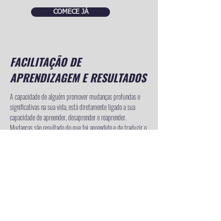
COMECE JÁ
FACILITAÇÃO DE
APRENDIZAGEM E RESULTADOS
A capacidade de alguém promover mudanças profundas e
significativas na sua vida, está diretamente ligado a sua
capacidade de apreender, desaprender e reaprender.
Mudanças são resultado do que foi aprendido e de traduzir o
que foi aprendido em ação. Neste curso você será treinado a
inspirar a aprendizagem, sem ensinar, distinguindo a
diferença entre Processo e Conteúdo e aplicando o ciclo “Ação
e Reflexão”.
FORMATO E PROCEDIMENTOS
Este curso está
estruturado em 4 módulos. Durante cada módulo, os alunos
distinguirão o papel do coach e coachee. O primeiro
focalizando no processo de coaching, já o segundo no